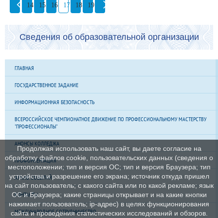
14
15
16
17
18
19
Сведения об образовательной организации
ГЛАВНАЯ
ГОСУДАРСТВЕННОЕ ЗАДАНИЕ
ИНФОРМАЦИОННАЯ БЕЗОПАСНОСТЬ
ВСЕРОССИЙСКОЕ ЧЕМПИОНАТНОЕ ДВИЖЕНИЕ ПО ПРОФЕССИОНАЛЬНОМУ МАСТЕРСТВУ
"ПРОФЕССИОНАЛЫ"
АНОНСЫ КОЛЛЕДЖА
Продолжая использовать наш сайт, вы даете согласие на
обработку файлов cookie, пользовательских данных (сведения о
ПРОФОРИЕНТАЦИЯ
местоположении; тип и версия ОС; тип и версия Браузера; тип
устройства и разрешение его экрана; источник откуда пришел
АРХИВ СОБЫТИЙ
на сайт пользователь; с какого сайта или по какой рекламе; язык
КОНТАКТЫ
ОС и Браузера; какие страницы открывает и на какие кнопки
нажимает пользователь; ip-адрес) в целях функционирования
МЕЖДУНАРОДНОЕ СОТРУДНИЧЕСТВО
сайта и проведения статистических исследований и обзоров.