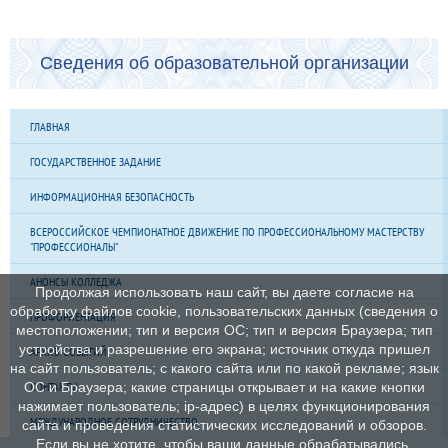
Сведения об образовательной организации
ГЛАВНАЯ
ГОСУДАРСТВЕННОЕ ЗАДАНИЕ
ИНФОРМАЦИОННАЯ БЕЗОПАСНОСТЬ
ВСЕРОССИЙСКОЕ ЧЕМПИОНАТНОЕ ДВИЖЕНИЕ ПО ПРОФЕССИОНАЛЬНОМУ МАСТЕРСТВУ
"ПРОФЕССИОНАЛЫ"
АНОНСЫ КОЛЛЕДЖА
Продолжая использовать наш сайт, вы даете согласие на
обработку файлов cookie, пользовательских данных (сведения о
ПРОФОРИЕНТАЦИЯ
местоположении; тип и версия ОС; тип и версия Браузера; тип
устройства и разрешение его экрана; источник откуда пришел
АРХИВ СОБЫТИЙ
на сайт пользователь; с какого сайта или по какой рекламе; язык
КОНТАКТЫ
ОС и Браузера; какие страницы открывает и на какие кнопки
нажимает пользователь; ip-адрес) в целях функционирования
МЕЖДУНАРОДНОЕ СОТРУДНИЧЕСТВО
сайта и проведения статистических исследований и обзоров.
Если вы не хотите, чтобы ваши данные обрабатывались,