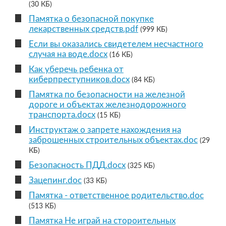
(30 КБ)
Памятка о безопасной покупке
лекарственных средств.pdf
(999 КБ)
Если вы оказались свидетелем несчастного
случая на воде.docx
(16 КБ)
Как уберечь ребенка от
киберпреступников.docx
(84 КБ)
Памятка по безопасности на железной
дороге и объектах железнодорожного
транспорта.docx
(15 КБ)
Инструктаж о запрете нахождения на
заброшенных строительных объектах.doc
(29
КБ)
Безопасность ПДД.docx
(325 КБ)
Зацепинг.doc
(33 КБ)
Памятка - ответственное родительство.doc
(513 КБ)
Памятка Не играй на стороительных