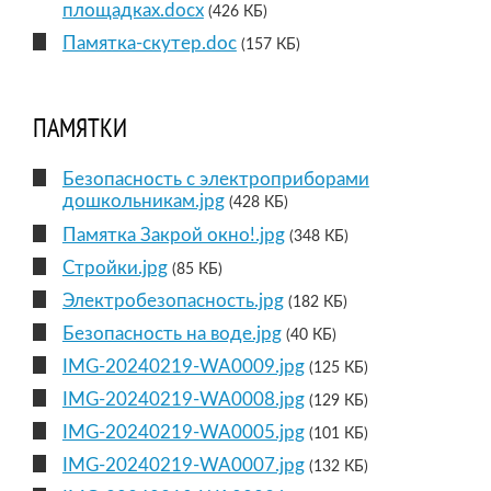
площадках.docx
(426 КБ)
Памятка-скутер.doc
(157 КБ)
ПАМЯТКИ
Безопасность с электроприборами
дошкольникам.jpg
(428 КБ)
Памятка Закрой окно!.jpg
(348 КБ)
Стройки.jpg
(85 КБ)
Электробезопасность.jpg
(182 КБ)
Безопасность на воде.jpg
(40 КБ)
IMG-20240219-WA0009.jpg
(125 КБ)
IMG-20240219-WA0008.jpg
(129 КБ)
IMG-20240219-WA0005.jpg
(101 КБ)
IMG-20240219-WA0007.jpg
(132 КБ)