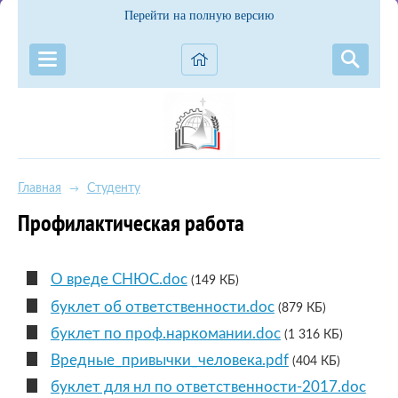
Перейти на полную версию
Главная
Студенту
→
Профилактическая работа
О вреде СНЮС.doc
(149 КБ)
буклет об ответственности.doc
(879 КБ)
буклет по проф.наркомании.doc
(1 316 КБ)
Вредные_привычки_человека.pdf
(404 КБ)
буклет для нл по ответственности-2017.doc