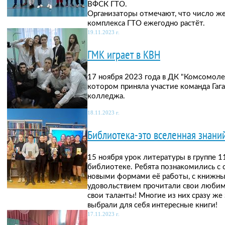
ВФСК ГТО.
Организаторы отмечают, что число ж
комплекса ГТО ежегодно растёт.
19.11.2023 г.
ГМК играет в КВН
17 ноября 2023 года в ДК "Комсомоле
котором приняла участие команда Га
колледжа.
18.11.2023 г.
Библиотека-это вселенная знани
15 ноября урок литературы в группе 
библиотеке. Ребята познакомились с 
новыми формами её работы, с книжн
удовольствием прочитали свои любим
свои таланты! Многие из них сразу же
выбрали для себя интересные книги!
17.11.2023 г.