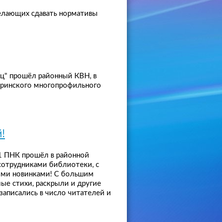
елающих сдавать нормативы
ц" прошёл районный КВН, в
гаринского многопрофильного
й!
11 ПНК прошёл в районной
сотрудниками библиотеки, с
ыми новинками! С большим
ые стихи, раскрыли и другие
 записались в число читателей и