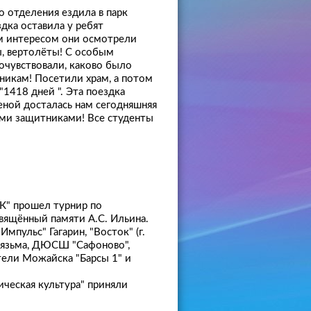
о отделения ездила в парк
дка оставила у ребят
м интересом они осмотрели
ы, вертолёты! С особым
очувствовали, каково было
никам! Посетили храм, а потом
1418 дней ". Эта поездка
ценой досталась нам сегодняшняя
ими защитниками! Все студенты
К" прошел турнир по
вящённый памяти А.С. Ильина.
мпульс" Гагарин, "Восток" (г.
. Вязьма, ДЮСШ "Сафоново",
тели Можайска "Барсы 1" и
ическая культура" приняли