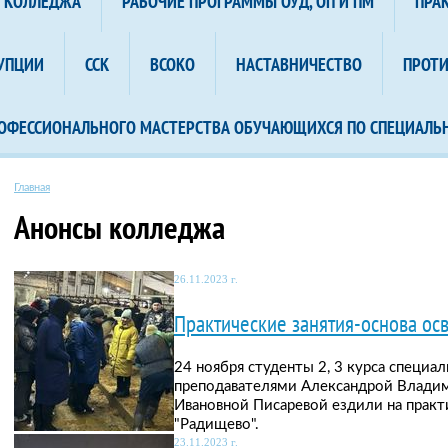
А КОЛЛЕДЖА
РАБОЧИЕ ПРОГРАММЫ ОУД, ОП И ПМ
ПРА
УПЦИИ
ССК
ВСОКО
НАСТАВНИЧЕСТВО
ПРОТ
ОФЕССИОНАЛЬНОГО МАСТЕРСТВА ОБУЧАЮЩИХСЯ ПО СПЕЦИАЛЬ
Главная
Анонсы колледжа
26.11.2023 г.
Практические занятия-основа ос
24 ноября студенты 2, 3 курса специа
преподавателями Александрой Влади
Ивановной Писаревой ездили на практ
"Радищево".
23.11.2023 г.