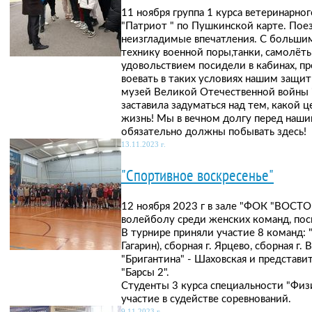
11 ноября группа 1 курса ветеринарног
"Патриот " по Пушкинской карте. Поез
неизгладимые впечатления. С больши
технику военной поры,танки, самолёт
удовольствием посидели в кабинах, пр
воевать в таких условиях нашим защит
музей Великой Отечественной войны "
заставила задуматься над тем, какой 
жизнь! Мы в вечном долгу перед наш
обязательно должны побывать здесь!
13.11.2023 г.
"Спортивное воскресенье"
12 ноября 2023 г в зале "ФОК "ВОСТО
волейболу среди женских команд, пос
В турнире приняли участие 8 команд: "И
Гагарин), сборная г. Ярцево, сборная г
"Бригантина" - Шаховская и представи
"Барсы 2".
Студенты 3 курса специальности "Физ
участие в судействе соревнований.
9.11.2023 г.