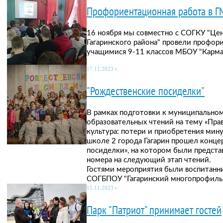
Профориентационная работа в Г
16 ноября мы совместно с СОГКУ "Цен
Гагаринского района" провели профор
учащимися 9-11 классов МБОУ "Карман
17.11.2023 г.
"Рождественские посиделки"
В рамках подготовки к муниципально
образовательных чтений на тему «Пра
культура: потери и приобретения мину
школе 2 города Гагарин прошел конце
посиделки», на котором были предста
номера на следующий этап чтений.
Гостями мероприятия были воспитан
СОГБПОУ "Гагаринский многопрофиль
15.11.2023 г.
Парк "Патриот" принимает гостей