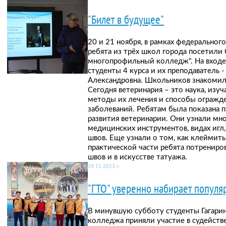
"Билет в будущее"
20 и 21 ноября, в рамках федерального
ребята из трёх школ города посетили
многопрофильный колледж". На входе
студенты 4 курса и их преподаватель -
Александровна. Школьников знакомили
Сегодня ветеринария – это наука, из
методы их лечения и способы огражд
заболеваний. Ребятам была показана 
развития ветеринарии. Они узнали мно
медицинских инструментов, видах игл
швов. Еще узнали о том, как клеймить
практической части ребята потрениро
швов и в искусстве татуажа.
19.11.2023 г.
"ГТО" уверенно набирает популяр
В минувшую субботу студенты Гагари
колледжа приняли участие в судейств