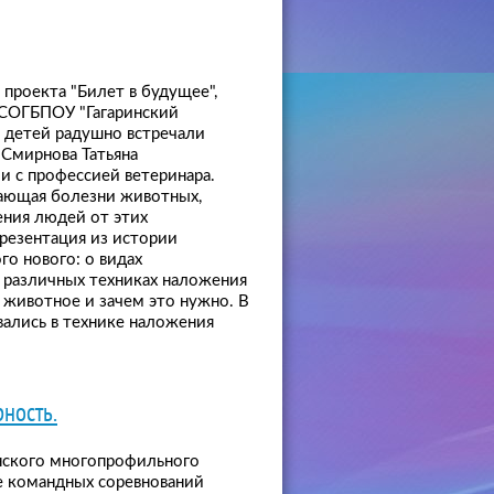
 проекта "Билет в будущее",
 СОГБПОУ "Гагаринский
 детей радушно встречали
 Смирнова Татьяна
 с профессией ветеринара.
учающая болезни животных,
ения людей от этих
презентация из истории
го нового: о видах
, различных техниках наложения
 животное и зачем это нужно. В
вались в технике наложения
ность.
нского многопрофильного
е командных соревнований