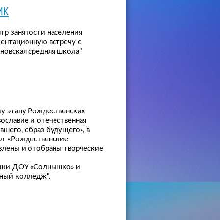
МК
тр занятости населения
иентационную встречу с
овская средняя школа".
му этапу Рождественских
вославие и отечественная
вшего, образ будущего», в
рт «Рождественские
влены и отобраны творческие
ники ДОУ «Солнышко» и
ный колледж".