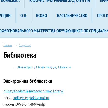
А КОЛЛЕДЖА
РАБОЧИЕ ПРОГРАММЫ ОУД, ОП И ПМ
ПРА
УПЦИИ
ССК
ВСОКО
НАСТАВНИЧЕСТВО
ПРОТ
ОФЕССИОНАЛЬНОГО МАСТЕРСТВА ОБУЧАЮЩИХСЯ ПО СПЕЦИАЛЬ
Главная
→
Студенту
Библиотека
Конкурсы, Олимпиады, Опросы
Электронная библиотека
https://academia-moscow.ru/my_library/
логин
kollege_gagarin.@mail.ru
пароль
UW8-3fn-fMw-mfp