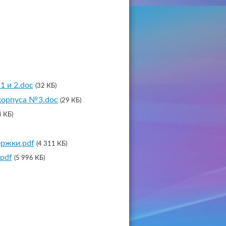
1 и 2.doc
(32 КБ)
корпуса №3.doc
(29 КБ)
4 КБ)
ржки.pdf
(4 311 КБ)
pdf
(5 996 КБ)