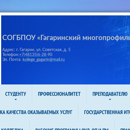
СОГБПОУ «Гагаринский многопрофил
Адрес: г. Гагарин, ул. Советская, д. 5
Телефон:
+7(48135)6-28-
90
Эл. Почта:
kollege_gagarin@mail.ru
СТУДЕНТУ
ПРОФЕССИОНАЛИТЕТ
ПРЕПОДАВАТЕЛЮ
КА КАЧЕСТВА ОКАЗЫВАЕМЫХ УСЛУГ
ГОСУДАРСТВЕННАЯ ИТ