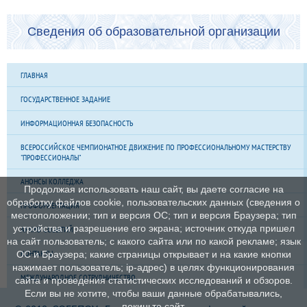
Сведения об образовательной организации
ГЛАВНАЯ
ГОСУДАРСТВЕННОЕ ЗАДАНИЕ
ИНФОРМАЦИОННАЯ БЕЗОПАСНОСТЬ
ВСЕРОССИЙСКОЕ ЧЕМПИОНАТНОЕ ДВИЖЕНИЕ ПО ПРОФЕССИОНАЛЬНОМУ МАСТЕРСТВУ
"ПРОФЕССИОНАЛЫ"
АНОНСЫ КОЛЛЕДЖА
Продолжая использовать наш сайт, вы даете согласие на
обработку файлов cookie, пользовательских данных (сведения о
ПРОФОРИЕНТАЦИЯ
местоположении; тип и версия ОС; тип и версия Браузера; тип
устройства и разрешение его экрана; источник откуда пришел
АРХИВ СОБЫТИЙ
на сайт пользователь; с какого сайта или по какой рекламе; язык
КОНТАКТЫ
ОС и Браузера; какие страницы открывает и на какие кнопки
нажимает пользователь; ip-адрес) в целях функционирования
МЕЖДУНАРОДНОЕ СОТРУДНИЧЕСТВО
сайта и проведения статистических исследований и обзоров.
Если вы не хотите, чтобы ваши данные обрабатывались,
покиньте сайт.