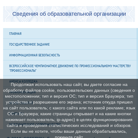
Сведения об образовательной организации
ГЛАВНАЯ
ГОСУДАРСТВЕННОЕ ЗАДАНИЕ
ИНФОРМАЦИОННАЯ БЕЗОПАСНОСТЬ
ВСЕРОССИЙСКОЕ ЧЕМПИОНАТНОЕ ДВИЖЕНИЕ ПО ПРОФЕССИОНАЛЬНОМУ МАСТЕРСТВУ
"ПРОФЕССИОНАЛЫ"
АНОНСЫ КОЛЛЕДЖА
Продолжая использовать наш сайт, вы даете согласие на
обработку файлов cookie, пользовательских данных (сведения о
ПРОФОРИЕНТАЦИЯ
местоположении; тип и версия ОС; тип и версия Браузера; тип
устройства и разрешение его экрана; источник откуда пришел
АРХИВ СОБЫТИЙ
на сайт пользователь; с какого сайта или по какой рекламе; язык
КОНТАКТЫ
ОС и Браузера; какие страницы открывает и на какие кнопки
нажимает пользователь; ip-адрес) в целях функционирования
МЕЖДУНАРОДНОЕ СОТРУДНИЧЕСТВО
сайта и проведения статистических исследований и обзоров.
Если вы не хотите, чтобы ваши данные обрабатывались,
покиньте сайт.