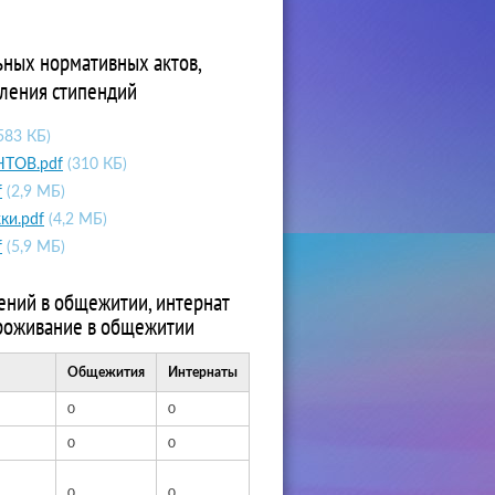
ьных нормативных актов,
вления стипендий
583 КБ)
ТОВ.pdf
(310 КБ)
f
(2,9 МБ)
ки.pdf
(4,2 МБ)
f
(5,9 МБ)
ений в общежитии, интернат
проживание в общежитии
Общежития
Интернаты
0
0
0
0
0
0