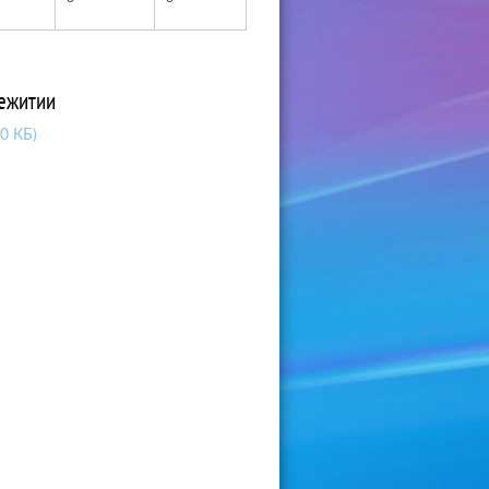
ежитии
00 КБ)