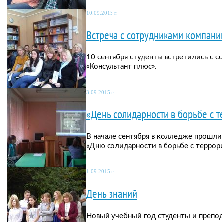
10.09.2015 г.
Встреча с сотрудниками компани
10 сентября студенты встретились с 
«Консультант плюс».
3.09.2015 г.
«День солидарности в борьбе с 
В начале сентября в колледже прошл
«Дню солидарности в борьбе с террор
1.09.2015 г.
День знаний
Новый учебный год студенты и препо