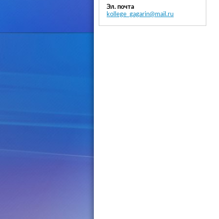
Эл. почта
kollege_gagarin@mail.ru