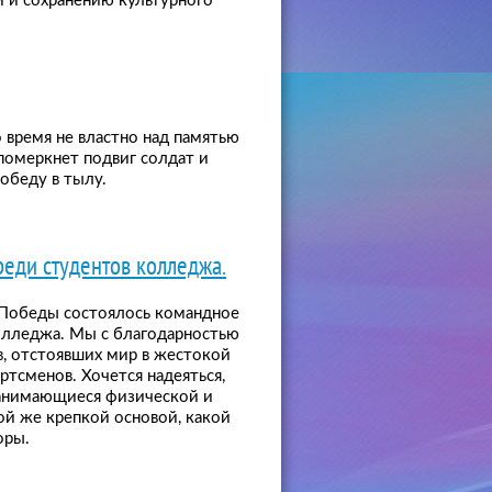
 и сохранению культурного
 время не властно над памятью
померкнет подвиг солдат и
обеду в тылу.
реди студентов колледжа.
я Победы состоялось командное
колледжа. Мы с благодарностью
, отстоявших мир в жестокой
тсменов. Хочется надеяться,
занимающиеся физической и
ой же крепкой основой, какой
оры.