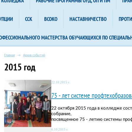
А КОЛЛЕДЖА
РАБОЧИЕ ПРОГРАММЫ ОУД, ОП И ПМ
ПРА
УПЦИИ
ССК
ВСОКО
НАСТАВНИЧЕСТВО
ПРОТ
ОФЕССИОНАЛЬНОГО МАСТЕРСТВА ОБУЧАЮЩИХСЯ ПО СПЕЦИАЛЬ
Главная
→
Архив событий
2015 год
22.10.2015 г.
75 - лет системе профтехобразо
22 октября 2015 года в колледже сос
собрание,
посвященное 75 - летию системы про
6.10.2015 г.