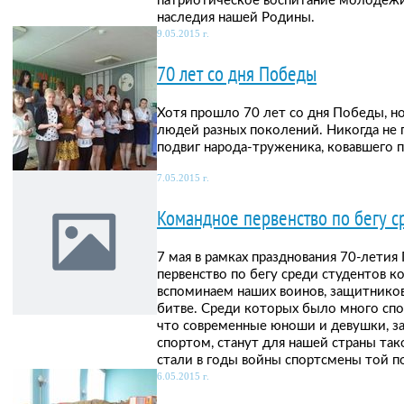
патриотическое воспитание молодежи
наследия нашей Родины.
9.05.2015 г.
70 лет со дня Победы
Хотя прошло 70 лет со дня Победы, но
людей разных поколений. Никогда не 
подвиг народа-труженика, ковавшего п
7.05.2015 г.
Командное первенство по бегу с
7 мая в рамках празднования 70-лети
первенство по бегу среди студентов 
вспоминаем наших воинов, защитников
битве. Среди которых было много спор
что современные юноши и девушки, 
спортом, станут для нашей страны так
стали в годы войны спортсмены той п
6.05.2015 г.