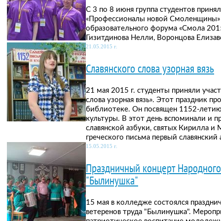
С 3 по 8 июня группа студентов принял
«Профессионалы новой Смоленщины
образовательного форума «Смола 2015
Гизитдинова Нелли, Воронцова Елизаве
21.05.2015 г.
Славянского слова узорная вязь
21 мая 2015 г. студенты приняли учас
слова узорная вязь». Этот праздник п
библиотеке. Он посвящен 1152-летию
культуры. В этот день вспоминали и 
славянской азбуки, святых Кирилла и 
греческого письма первый славянский 
15.05.2015 г.
Праздничный концерт Народного
"Былинушка"
15 мая в колледже состоялся праздни
ветеренов труда "Былинушка". Меропр