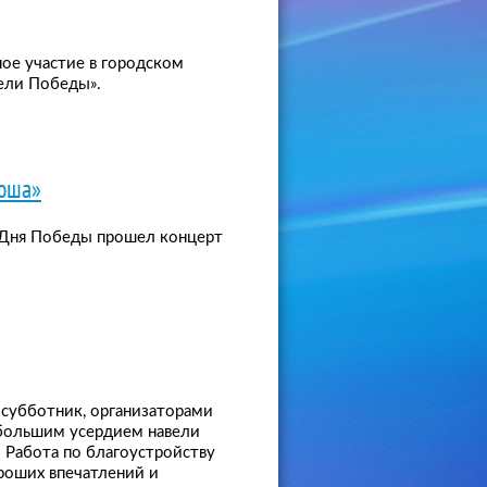
ное участие в городском
ели Победы».
тюша»
я Дня Победы прошел концерт
 субботник, организаторами
 большим усердием навели
. Работа по благоустройству
роших впечатлений и