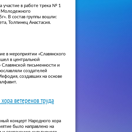
а участие в работе трека № 1
» Молодежного
г». В состав группы вошли:
та, Толпинец Анастасия.
тие в мероприятии «Славянского
рошел в центральной
 Славянской письменности и
прославляли создателей
Мефодия, создавших на основе
алфавит.
 хора ветеренов труда
чный концерт Народного хора
иятие было направлено на