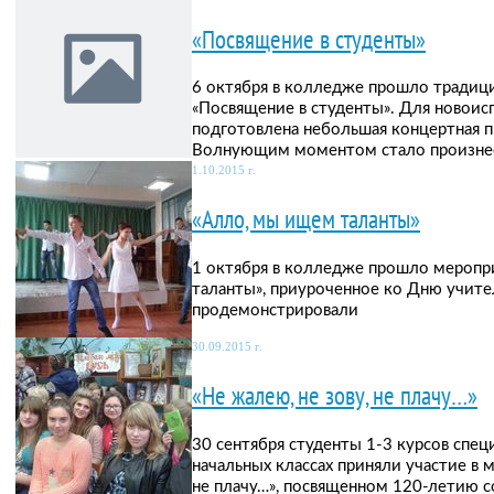
«Посвящение в студенты»
6 октября в колледже прошло традиц
«Посвящение в студенты». Для новоис
подготовлена небольшая концертная п
Волнующим моментом стало произнесе
1.10.2015 г.
«Алло, мы ищем таланты»
1 октября в колледже прошло меропр
таланты», приуроченное ко Дню учите
продемонстрировали
30.09.2015 г.
«Не жалею, не зову, не плачу…»
30 сентября студенты 1-3 курсов спец
начальных классах приняли участие в 
не плачу…», посвященном 120-летию со