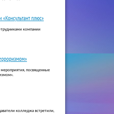
и «Консультант плюс»
сотрудниками компании
терроризмом»
и мероприятия, посвященные
измом».
даватели колледжа встретили,