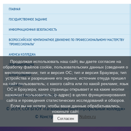
ГЛАВНАЯ
ГОСУДАРСТВЕННОЕ ЗАДАНИЕ
ИНФОРМАЦИОННАЯ БЕЗОПАСНОСТЬ
ВСЕРОССИЙСКОЕ ЧЕМПИОНАТНОЕ ДВИЖЕНИЕ ПО ПРОФЕССИОНАЛЬНОМУ МАСТЕРСТВУ
"ПРОФЕССИОНАЛЫ"
АНОНСЫ КОЛЛЕДЖА
Продолжая использовать наш сайт, вы даете согласие на
ПРОФОРИЕНТАЦИЯ
обработку файлов cookie, пользовательских данных (сведения о
местоположении; тип и версия ОС; тип и версия Браузера; тип
АРХИВ СОБЫТИЙ
устройства и разрешение его экрана; источник откуда пришел
на сайт пользователь; с какого сайта или по какой рекламе; язык
КОНТАКТЫ
ОС и Браузера; какие страницы открывает и на какие кнопки
нажимает пользователь; ip-адрес) в целях функционирования
МЕЖДУНАРОДНОЕ СОТРУДНИЧЕСТВО
сайта и проведения статистических исследований и обзоров.
Если вы не хотите, чтобы ваши данные обрабатывались,
© 2019, СОГБПОУ «Гагаринский многопрофильный колледж»
покиньте сайт.
© Конструктор сайтов
Nubex.ru
Согласен