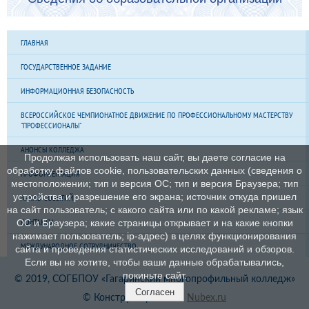
ГЛАВНАЯ
ГОСУДАРСТВЕННОЕ ЗАДАНИЕ
ИНФОРМАЦИОННАЯ БЕЗОПАСНОСТЬ
ВСЕРОССИЙСКОЕ ЧЕМПИОНАТНОЕ ДВИЖЕНИЕ ПО ПРОФЕССИОНАЛЬНОМУ МАСТЕРСТВУ
"ПРОФЕССИОНАЛЫ"
АНОНСЫ КОЛЛЕДЖА
Продолжая использовать наш сайт, вы даете согласие на
обработку файлов cookie, пользовательских данных (сведения о
ПРОФОРИЕНТАЦИЯ
местоположении; тип и версия ОС; тип и версия Браузера; тип
устройства и разрешение его экрана; источник откуда пришел
АРХИВ СОБЫТИЙ
на сайт пользователь; с какого сайта или по какой рекламе; язык
КОНТАКТЫ
ОС и Браузера; какие страницы открывает и на какие кнопки
нажимает пользователь; ip-адрес) в целях функционирования
МЕЖДУНАРОДНОЕ СОТРУДНИЧЕСТВО
сайта и проведения статистических исследований и обзоров.
Если вы не хотите, чтобы ваши данные обрабатывались,
покиньте сайт.
© 2019, СОГБПОУ «Гагаринский многопрофильный колледж»
Согласен
© Конструктор сайтов
Nubex.ru