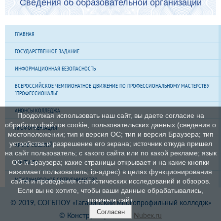
Сведения об образовательной организации
ГЛАВНАЯ
ГОСУДАРСТВЕННОЕ ЗАДАНИЕ
ИНФОРМАЦИОННАЯ БЕЗОПАСНОСТЬ
ВСЕРОССИЙСКОЕ ЧЕМПИОНАТНОЕ ДВИЖЕНИЕ ПО ПРОФЕССИОНАЛЬНОМУ МАСТЕРСТВУ
"ПРОФЕССИОНАЛЫ"
АНОНСЫ КОЛЛЕДЖА
Продолжая использовать наш сайт, вы даете согласие на
обработку файлов cookie, пользовательских данных (сведения о
ПРОФОРИЕНТАЦИЯ
местоположении; тип и версия ОС; тип и версия Браузера; тип
устройства и разрешение его экрана; источник откуда пришел
АРХИВ СОБЫТИЙ
на сайт пользователь; с какого сайта или по какой рекламе; язык
КОНТАКТЫ
ОС и Браузера; какие страницы открывает и на какие кнопки
нажимает пользователь; ip-адрес) в целях функционирования
МЕЖДУНАРОДНОЕ СОТРУДНИЧЕСТВО
сайта и проведения статистических исследований и обзоров.
Если вы не хотите, чтобы ваши данные обрабатывались,
покиньте сайт.
© 2019, СОГБПОУ «Гагаринский многопрофильный колледж»
Согласен
© Конструктор сайтов
Nubex.ru